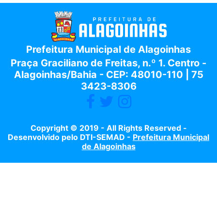
Prefeitura Municipal de Alagoinhas
Praça Graciliano de Freitas, n.º 1. Centro -
Alagoinhas/Bahia - CEP: 48010-110 | 75
3423-8306
Copyright © 2019 - All Rights Reserved -
Desenvolvido pelo DTI-SEMAD -
Prefeitura Municipal
de Alagoinhas